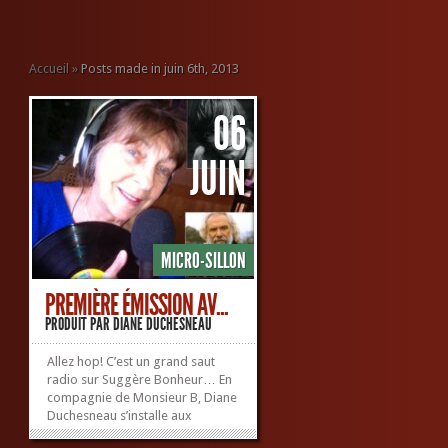
Accueil
»
Posts made in juin 6th, 2013
06
JUIN
MICRO-SILLON
PREMIÈRE ÉMISSION AV...
PRODUIT PAR
DIANE DUCHESNEAU
Allez hop! C’est un grand saut
radio sur Suggère Bonheur… En
compagnie de Monsieur B, Diane
Duchesneau s’installe aux
commandes de Micro-Sillon.