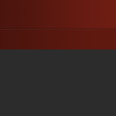
Diane placote, informe, rigole,
s’intéresse, présente…et rend
hommage à Ray Manzarek et
Georges Moustaki
...
»
»