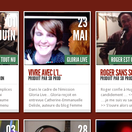
01
23
JUIN
MAI
 TOUT NU
GLORIA LIVE
ROGER EST 
VIVRE AVEC L’I...
ROGER SANS SO
RON
PRODUIT PAR
SB PROD
PRODUIT PAR
SB PRO
omplices
Dans le cadre de l’émission
Roger confie à Hu
ui
Gloria Live…Gloria reçoit en
candidement … <<L
laume
entrevue Catherine-Emmanuelle
….je me suis vu s
u menu
Delisle, auteure du blog Femme
>> S’ouvre alors u
lé,
sans enfant Catherine-
surprenante à pro
 la
Emmanuelle Delisle ne deviendra
qui nous concerne 
 cochon,
jamais maman. Pour apprivoiser
…. Bonne écoute
03
28
t, plein
son chagrin, elle a créé une
communauté en ligne qui s’étend