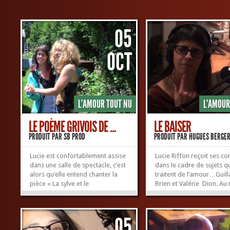
05
OCT
L'AMOUR TOUT NU
L'AMOUR
LE POÈME GRIVOIS DE ...
LE BAISER
PRODUIT PAR
SB PROD
PRODUIT PAR
HUGUES BERGE
Lucie est confortablement assise
Lucie Riffon reçoit ses c
dans une salle de spectacle, c’est
dans le cadre de sujets q
alors qu’elle entend chanter la
traitent de l’amour…Guil
pièce « La sylve et le
Brien et Valérie Dion. A
promeneur ». Ce fut d’abord un
: ¨Le Baiser¨…. Baiser sa
poème grivois, composé 20 ans
baiser sucré, timide, avec
plus tôt . Gloria Duchesneau ne
langue, les dents; baiser
05
se doutait pas à l’époque, qu’elle
sensuel, maladroit, coulan
allait un...
de salive…Baiser...