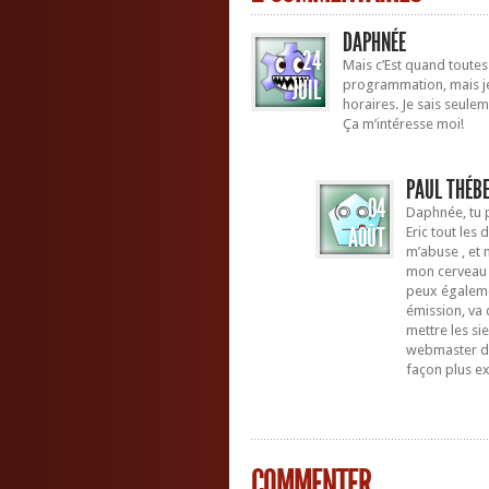
DAPHNÉE
24
Mais c’Est quand toutes
JUIL
programmation, mais je
horaires. Je sais seule
Ça m’intéresse moi!
PAUL THÉB
04
Daphnée, tu p
AOÛT
Eric tout les
m’abuse , et
mon cerveau 
peux égaleme
émission, va 
mettre les si
webmaster d
façon plus ex
COMMENTER