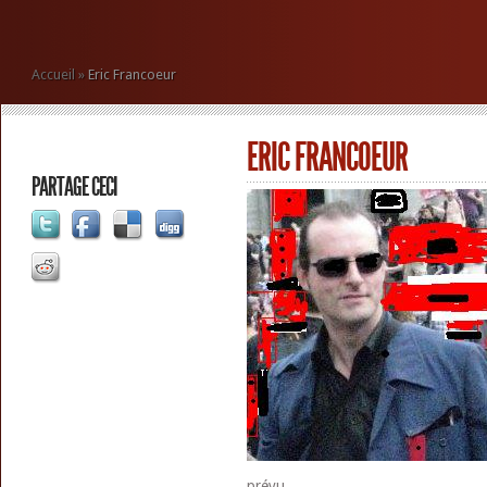
Accueil
»
Eric Francoeur
ERIC FRANCOEUR
PARTAGE CECI
prévu.