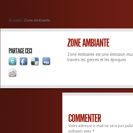
Accueil
»
Zone Ambiante
ZONE AMBIANTE
PARTAGE CECI
Zone Ambiante est une émission mus
travers les genres et les époques
COMMENTER
Votre adresse e-mail ne sera pas publ
indiqués avec
*