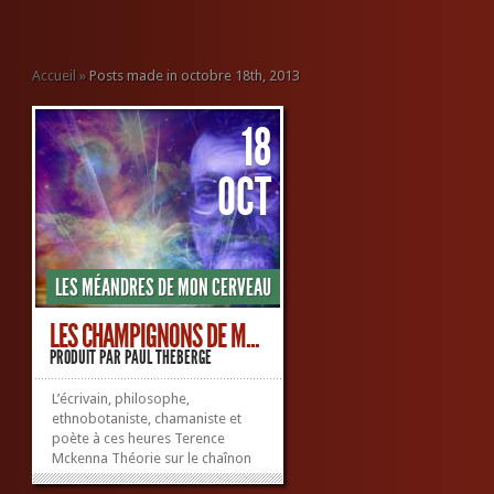
Accueil
»
Posts made in octobre 18th, 2013
18
OCT
LES MÉANDRES DE MON CERVEAU
LES CHAMPIGNONS DE M...
PRODUIT PAR
PAUL THEBERGE
L’écrivain, philosophe,
ethnobotaniste, chamaniste et
poète à ces heures Terence
Mckenna Théorie sur le chaînon
manquant Il a étudié les