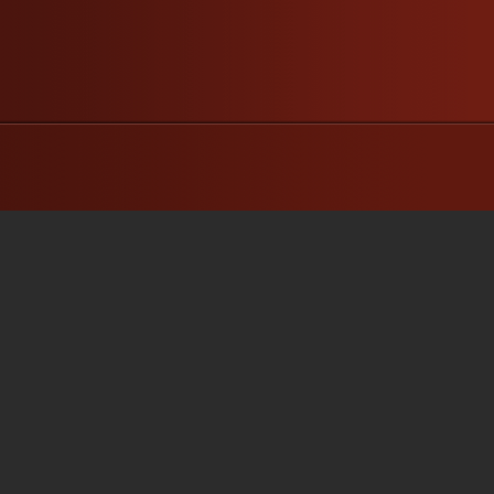
champignons, il aime les
champignons, on se demande s’il
n’est pas lui-même un
champignon (Il donne la parole
aux champignons) Très...
»
»