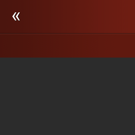
différents : Une femme
...
monoparentale, Nathalie Grenier,
et un homme d’origine
chilienne, Juan Godoy. Quelle
place tient l’amour de la...
»
»