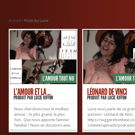
Accueil
»
Posts by Lucie
26
MAI
L'AMOUR TOUT NU
L'AMOUR 
L’AMOUR ET LA ...
LÉONARD DE VINCI
PRODUIT PAR
LUCIE RIFFON
PRODUIT PAR
LUCIE RIFFON
Nous cherchons tous le meilleur
Lucie nous parle de sa gra
amour : le plus grand, le plus
passion : Léonard de Vinci
fort. Que nous apporte l’amour
https://suggerebonheur.c
familial ? Nous en discutons avec
content/uploads/podcasts
2 personnes d’horizons
Play in new window | Dow