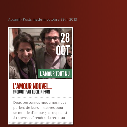
Accueil
»
Posts made in octobre 28th, 2013
28
OCT
L'AMOUR TOUT NU
L’AMOUR NOUVEL...
PRODUIT PAR
LUCIE RIFFON
Deux personnes modernes nous
parlent de leurs initiatives pour
un monde d’amour ; le couple est
à repenser. Prendre du recul sur
le couple pour y revenir plus fort.