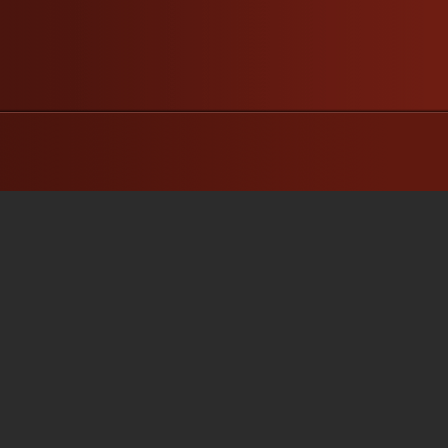
C’est ce que Guillaume a voulu
faire en initiant son groupe de
discussion entre hommes. Tandis
que Valérie pense à...
»
»