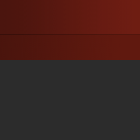
baiser sucré, timide, avec la
langue, les dents; baiser cochon,
sensuel, maladroit, coulant, plein
de salive…Baiser...
»
»