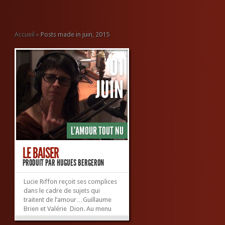
Accueil
»
Posts made in juin, 2015
01
JUIN
L'AMOUR TOUT NU
LE BAISER
PRODUIT PAR
HUGUES BERGERON
Lucie Riffon reçoit ses complices
dans le cadre de sujets qui
traitent de l’amour…Guillaume
Brien et Valérie Dion. Au menu
: ¨Le Baiser¨…. Baiser salé,