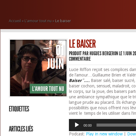
Accueil
»
L'amour tout nu
»
Le baiser
LE BAISER
01
PRODUIT PAR
HUGUES BERGERON
LE 1 JUIN 
JUIN
COMMENTAIRE
Lucie Riffon reçoit ses complices dans
de l’amour…Guillaume Brien et Valé
Baiser¨….
Baiser salé, baiser sucré,
baiser cochon, sensuel, maladroit, c
L'AMOUR TOUT NU
le corps, sur la joue, des baisers pa
une ambiance sympathique que le trio
langue prude au placard. Ils échange
ETIQUETTES
possibilités que nous offrent nos lè
vient le temps de les utiliser dans l’i
Lecteur
00:00
ARTICLES LIÉS
audio
Podcast:
Play in new window
|
Dow