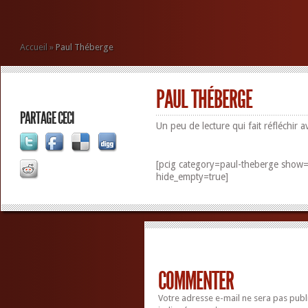
Accueil
»
Paul Théberge
PAUL THÉBERGE
PARTAGE CECI
Un peu de lecture qui fait réfléchir a
[pcig category=paul-theberge show=po
hide_empty=true]
COMMENTER
Votre adresse e-mail ne sera pas publ